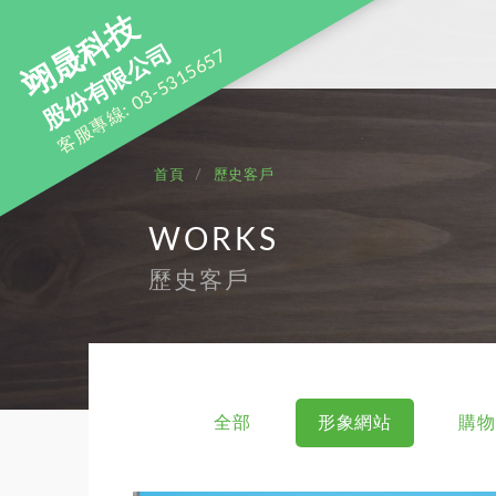
翊晟科技
股份有限公司
客服專線: 03-5315657
首頁
歷史客戶
WORKS
歷史客戶
全部
形象網站
購物