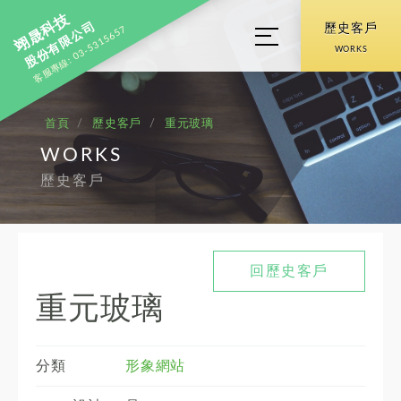
翊晟科技
股份有限公司
歷史客戶
客服專線: 03-5315657
WORKS
首頁
歷史客戶
重元玻璃
WORKS
歷史客戶
回歷史客戶
重元玻璃
分類
形象網站