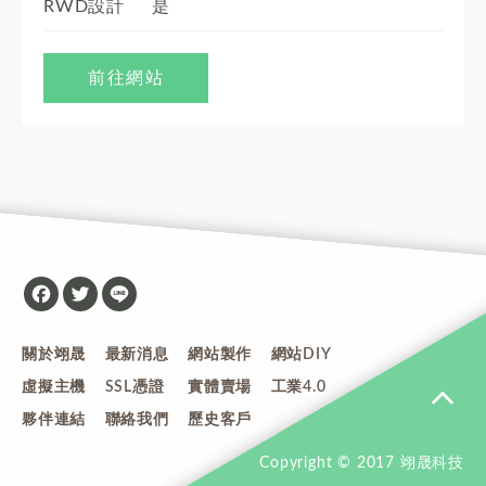
RWD設計
是
前往網站
Facebook
Twitter
Line
關於翊晟
最新消息
網站製作
網站DIY
虛擬主機
SSL憑證
實體賣場
工業4.0
夥伴連結
聯絡我們
歷史客戶
Copyright © 2017 翊晟科技