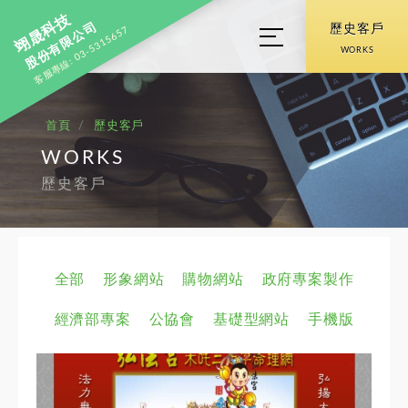
翊晟科技
股份有限公司
歷史客戶
客服專線: 03-5315657
WORKS
首頁
歷史客戶
WORKS
歷史客戶
全部
形象網站
購物網站
政府專案製作
經濟部專案
公協會
基礎型網站
手機版