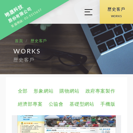
翊晟科技
股份有限公司
歷史客戶
客服專線: 03-5315657
WORKS
首頁
歷史客戶
WORKS
歷史客戶
全部
形象網站
購物網站
政府專案製作
經濟部專案
公協會
基礎型網站
手機版